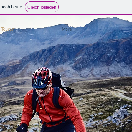
e noch heute.
Gleich loslegen
Touren
More