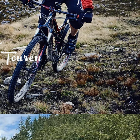
n
 Touren