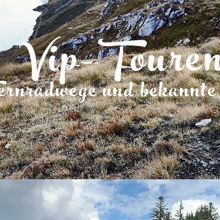
Vip-Toure
ernradwege und bekannte