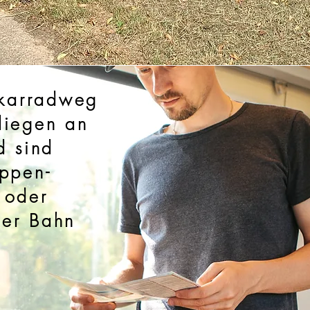
karradweg
liegen an
d sind
appen-
 oder
der Bahn