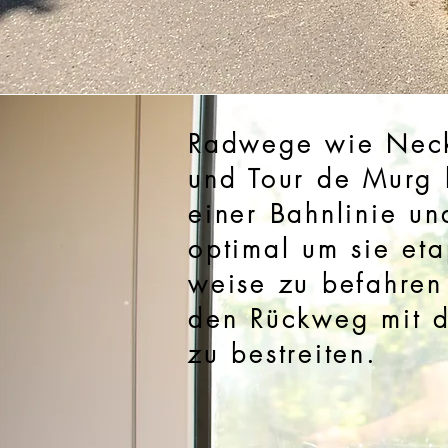
Radwege wie Nec
und Tour de Murg 
einer Bahnlinie un
optimal um sie et
weise
zu befahren
den Rückweg mit 
zu bestreiten.